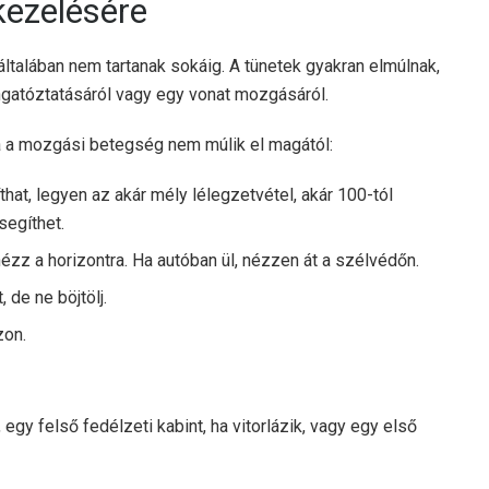
kezelésére
talában nem tartanak sokáig. A tünetek gyakran elmúlnak,
ngatóztatásáról vagy egy vonat mozgásáról.
a a mozgási betegség nem múlik el magától:
hat, legyen az akár mély lélegzetvétel, akár 100-tól
egíthet.
nézz a horizontra. Ha autóban ül, nézzen át a szélvédőn.
 de ne böjtölj.
zon.
l, egy felső fedélzeti kabint, ha vitorlázik, vagy egy első