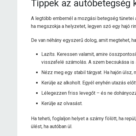
Tippek az autóbetegség 
A legtöbb embernél a mozgási betegség tünetei ál
ha megszokja a helyzetet, legyen szó egy hajó ri
De van néhány egyszerű dolog, amit megtehet, h
Lazíts. Keressen valamit, amire összpontosít
visszafelé számolás. A szem becsukása is s
Nézz meg egy stabil tárgyat. Ha hajón ülsz, 
Kerülje az alkoholt. Egyél enyhén utazás előtt,
Lélegezzen friss levegőt – és ne dohányoz
Kerülje az olvasást.
Ha teheti, foglaljon helyet a szárny fölött, ha repü
ülést, ha autóban ül.