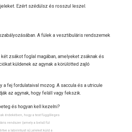
leket. Ezért szédülsz és rosszul leszel.
szabályozásában. A fülek a vesztibuláris rendszernek
s két zsákot foglal magában, amelyeket zsáknak és
ciókat küldenek az agynak a körülötted zajló
y a fej fordulataival mozog. A saccula és a utricule
ák az agynak, hogy feláll vagy fekszik.
k érdekében, hogy a test függőleges
áris rendszer (amely a belső fül
rtve a labirintust is) jeleket küld a