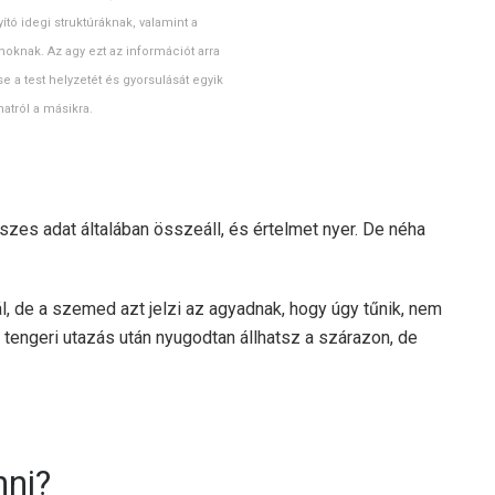
ó idegi struktúráknak, valamint a
zmoknak. Az agy ezt az információt arra
e a test helyzetét és gyorsulását egyik
natról a másikra.
zes adat általában összeáll, és értelmet nyer. De néha
, de a szemed azt jelzi az agyadnak, hogy úgy tűnik, nem
tengeri utazás után nyugodtan állhatsz a szárazon, de
nni?