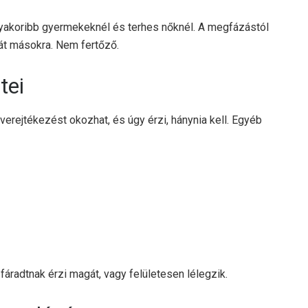
gyakoribb gyermekeknél és terhes nőknél. A megfázástól
át másokra. Nem fertőző.
tei
erejtékezést okozhat, és úgy érzi, hánynia kell. Egyéb
áradtnak érzi magát, vagy felületesen lélegzik.