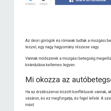
Share on Facebook
SHARES
VIEWS
Az ókori görögök és rómaiak tudtak a mozgási bet
leszel, egy nagy hagyomány részese vagy.
Vannak módszerek a mozgási betegség megelőzé
kirándulása kellemes legyen.
Mi okozza az autóbetegs
Ha az érzékszervei között konfliktusok vannak, 
vásáron, és ez megforgatja, és fejjel lefelé. A s
mást.