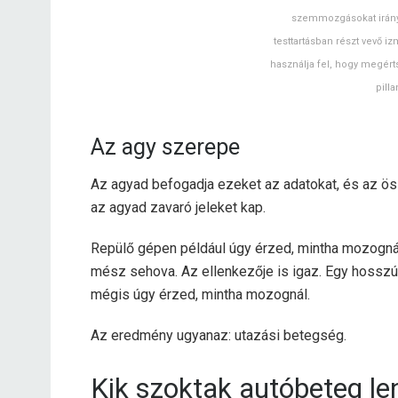
szemmozgásokat irányít
testtartásban részt vevő i
használja fel, hogy megérts
pilla
Az agy szerepe
Az agyad befogadja ezeket az adatokat, és az öss
az agyad zavaró jeleket kap.
Repülő gépen például úgy érzed, mintha mozognál
mész sehova. Az ellenkezője is igaz. Egy hosszú 
mégis úgy érzed, mintha mozognál.
Az eredmény ugyanaz: utazási betegség.
Kik szoktak autóbeteg le