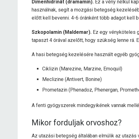
Dimenhidrinát (dramamin).
Ez a vény nélkül kap
használnak, segít a mozgási betegség kezelésébe
előtt kell bevenni. 4-6 óránként több adagot kell 
Szkopolamin (Maldemar).
Ez egy vényköteles gy
tapaszt 4 órával azelőtt, hogy szükség lenne rá. E
A hasi betegség kezelésére használt egyéb gyó
Ciklizin (Marezine, Marzine, Emoquil)
Meclizine (Antivert, Bonine)
Prometazin (Phenadoz, Phenergan, Prometh
A fenti gyógyszerek mindegyikének vannak mellé
Mikor forduljak orvoshoz?
Az utazási betegség általában elmúlik az utazás v