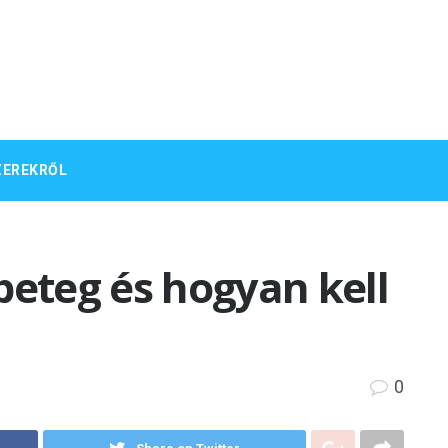
ZEREKRŐL
beteg és hogyan kell
0