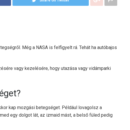
Share on Twitter
egségről. Még a NASA is felfigyelt rá. Tehát ha autóbajos
sére vagy kezelésére, hogy utazása vagy vidámparki
éget?
akkor kap mozgási betegséget. Például lovagolsz a
zemed egy dolgot lát, az izmaid mást, a belső füled pedig