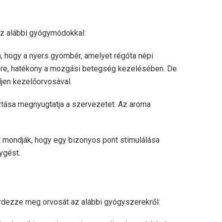
az alábbi gyógymódokkal:
, hogy a nyers gyömbér, amelyet régóta népi
re, hatékony a mozgási betegség kezelésében. De
ljen kezelőorvosával.
tása megnyugtatja a szervezetet. Az aroma
t mondják, hogy egy bizonyos pont stimulálása
ygést.
rdezze meg orvosát az alábbi gyógyszerekről: