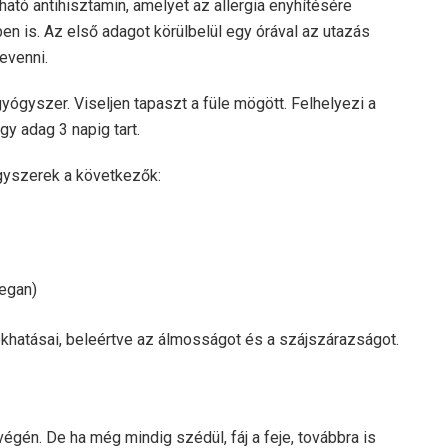
ható antihisztamin, amelyet az allergia enyhítésére
n is. Az első adagot körülbelül egy órával az utazás
bevenni.
ógyszer. Viseljen tapaszt a füle mögött. Felhelyezi a
gy adag 3 napig tart.
gyszerek a következők:
egan)
khatásai, beleértve az álmosságot és a szájszárazságot.
égén. De ha még mindig szédül, fáj a feje, továbbra is