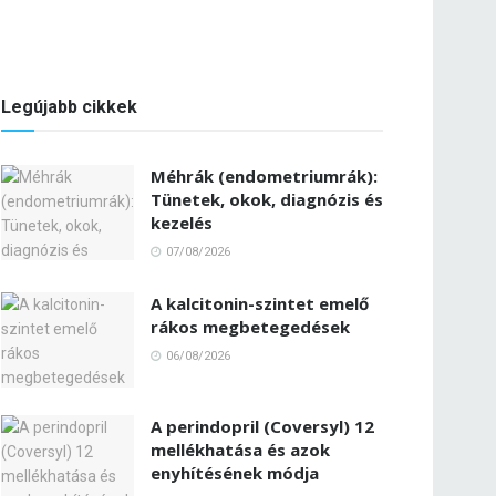
Legújabb cikkek
Méhrák (endometriumrák):
Tünetek, okok, diagnózis és
kezelés
07/08/2026
A kalcitonin-szintet emelő
rákos megbetegedések
06/08/2026
A perindopril (Coversyl) 12
mellékhatása és azok
enyhítésének módja