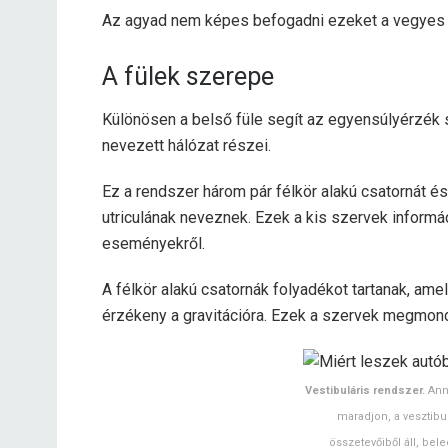
Az agyad nem képes befogadni ezeket a vegyes je
A fülek szerepe
Különösen a belső füle segít az egyensúlyérzék 
nevezett hálózat részei.
Ez a rendszer három pár félkör alakú csatornát é
utriculának neveznek. Ezek a kis szervek informá
eseményekről.
A félkör alakú csatornák folyadékot tartanak, amel
érzékeny a gravitációra. Ezek a szervek megmondj
Vestibuláris rendszer.
Anna
maradjon, a vesztibul
összetevőiből áll, beleé