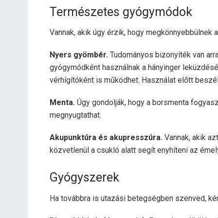
Természetes gyógymódok
Vannak, akik úgy érzik, hogy megkönnyebbülnek 
Nyers gyömbér.
Tudományos bizonyíték van arra
gyógymódként használnak a hányinger leküzdésé
vérhígítóként is működhet. Használat előtt beszé
Menta.
Úgy gondolják, hogy a borsmenta fogyasz
megnyugtathat.
Akupunktúra és akupresszúra.
Vannak, akik az
közvetlenül a csukló alatt segít enyhíteni az émel
Gyógyszerek
Ha továbbra is utazási betegségben szenved, ké