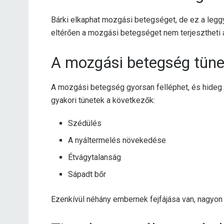
Bárki elkaphat mozgási betegséget, de ez a leg
eltérően a mozgási betegséget nem terjesztheti 
A mozgási betegség tüne
A mozgási betegség gyorsan felléphet, és hideg v
gyakori tünetek a következők:
Szédülés
A nyáltermelés növekedése
Étvágytalanság
Sápadt bőr
Ezenkívül néhány embernek fejfájása van, nagyon f