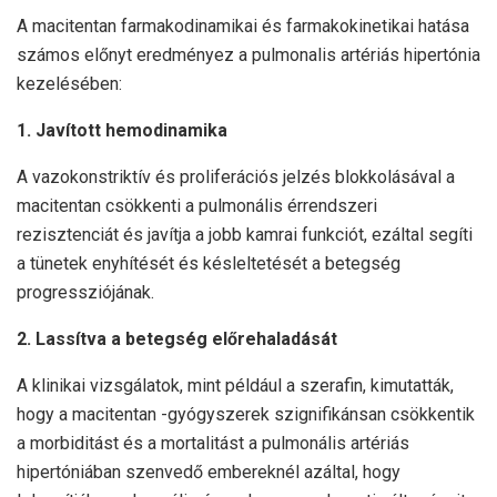
A macitentan farmakodinamikai és farmakokinetikai hatása
számos előnyt eredményez a pulmonalis artériás hipertónia
kezelésében:
1. Javított hemodinamika
A vazokonstriktív és proliferációs jelzés blokkolásával a
macitentan csökkenti a pulmonális érrendszeri
rezisztenciát és javítja a jobb kamrai funkciót, ezáltal segíti
a tünetek enyhítését és késleltetését a betegség
progressziójának.
2. Lassítva a betegség előrehaladását
A klinikai vizsgálatok, mint például a szerafin, kimutatták,
hogy a macitentan -gyógyszerek szignifikánsan csökkentik
a morbiditást és a mortalitást a pulmonális artériás
hipertóniában szenvedő embereknél azáltal, hogy