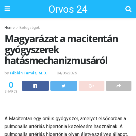
Orvos 24
Home
Betegségek
Magyarázat a macitentán
gyógyszerek
hatásmechanizmusáról
by
Fábián Tamás, M.D.
04/06/2025
0
SHARES
A Macitentan egy orális gyógyszer, amelyet elsősorban a
pulmonalis artériás hipertónia kezelésére használnak. A
pulmonalis artériás hipertónia olyan életveszélyes állapot,