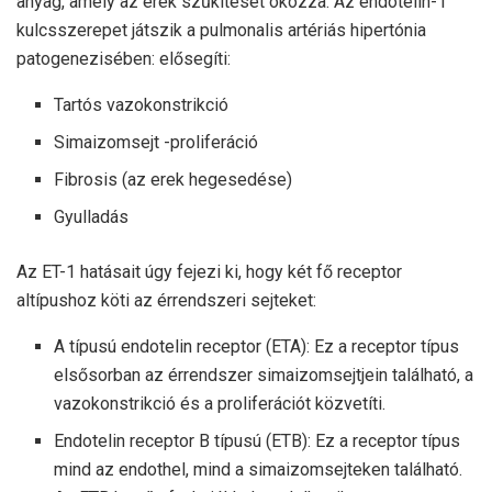
anyag, amely az erek szűkítését okozza. Az endotelin-1
kulcsszerepet játszik a pulmonalis artériás hipertónia
patogenezisében: elősegíti:
Tartós vazokonstrikció
Simaizomsejt -proliferáció
Fibrosis (az erek hegesedése)
Gyulladás
Az ET-1 hatásait úgy fejezi ki, hogy két fő receptor
altípushoz köti az érrendszeri sejteket:
A típusú endotelin receptor (ETA): Ez a receptor típus
elsősorban az érrendszer simaizomsejtjein található, a
vazokonstrikció és a proliferációt közvetíti.
Endotelin receptor B típusú (ETB): Ez a receptor típus
mind az endothel, mind a simaizomsejteken található.