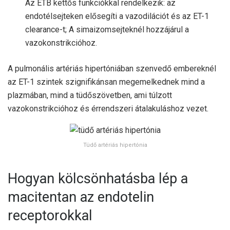
Az ETB kettős funkciókkal rendelkezik: az
endotélsejteken elősegíti a vazodilációt és az ET-1
clearance-t; A simaizomsejteknél hozzájárul a
vazokonstrikcióhoz.
A pulmonális artériás hipertóniában szenvedő embereknél
az ET-1 szintek szignifikánsan megemelkednek mind a
plazmában, mind a tüdőszövetben, ami túlzott
vazokonstrikcióhoz és érrendszeri átalakuláshoz vezet.
Tüdő artériás hipertónia
Hogyan kölcsönhatásba lép a
macitentan az endotelin
receptorokkal