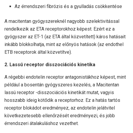
Az érrendszeri fibrózis és a gyulladás csökkentése
A macitentan gyógyszereknél nagyobb szelektivitással
rendelkezik az ETA receptorokhoz képest. Ezért ez a
gyógyszer az ET-1 (az ETA által közvetített) káros hatásait
inkább blokkolhatja, mint az előnyös hatások (az endothel
ETB receptorok által közvetítve).
2. Lassú receptor disszociációs kinetika
A régebbi endotelin receptor antagonistákhoz képest, mint
például a bosentán gyógyszeres kezelés, a Macitentan
lassú receptor -disszociációs kinetikát mutat, vagyis
hosszabb ideig kötődik a receptorhoz. Ez a hatás tartós
receptor blokádot eredményez, az endotelin jelátvitel
következetesebb ellenőrzését eredményezi, és jobb
érrendszeri átalakuláshoz vezethet.