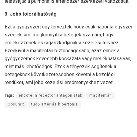
lelassítják a pulmonális érrendszer szerkezeti változásait.
3. Jobb tolerálhatóság
Ezt a gyógyszert úgy tervezték, hogy csak naponta egyszer
szedjék, ami megkönnyíti a betegek számára, hogy
emlékezzenek és ragaszkodjanak a kezelési tervhez.
Ezenkívül a macitentan biztonságosabb, azaz ennek a
gyógyszernek kevesebb kockázata vagy mellékhatása van,
mint más lehetőségek. Ezek a tényezők segítenek a
betegeknek következetesebben követni a kezelési
rendüket, ami jobb kezelési eredményekhez vezet.
Tags:
endotelin receptor antagonisták
macitentán
Opsumit
tüdő artériás hipertónia