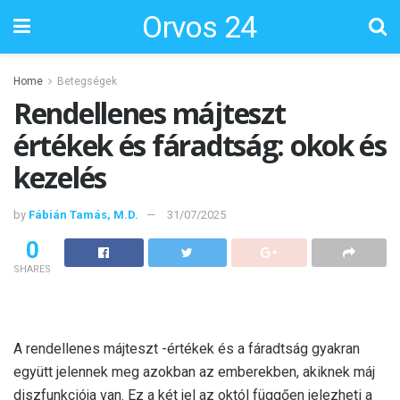
Orvos 24
Home
Betegségek
Rendellenes májteszt
értékek és fáradtság: okok és
kezelés
by
Fábián Tamás, M.D.
31/07/2025
0
SHARES
A rendellenes májteszt -értékek és a fáradtság gyakran
együtt jelennek meg azokban az emberekben, akiknek máj
diszfunkciója van. Ez a két jel az októl függően jelezheti a