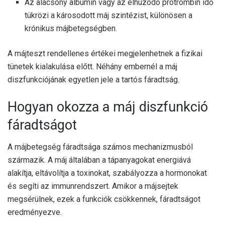
Az alacsony albumin vagy az elhúzódó protrombin idő
tükrözi a károsodott máj szintézist, különösen a
krónikus májbetegségben.
A májteszt rendellenes értékei megjelenhetnek a fizikai
tünetek kialakulása előtt. Néhány embernél a máj
diszfunkciójának egyetlen jele a tartós fáradtság.
Hogyan okozza a máj diszfunkció
fáradtságot
A májbetegség fáradtsága számos mechanizmusból
származik. A máj általában a tápanyagokat energiává
alakítja, eltávolítja a toxinokat, szabályozza a hormonokat
és segíti az immunrendszert. Amikor a májsejtek
megsérülnek, ezek a funkciók csökkennek, fáradtságot
eredményezve.