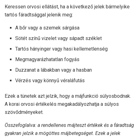
Keressen orvosi ellátást, ha a következő jelek bármelyike
tartós fáradtsággal jelenik meg:
A bőr vagy a szemek sárgása
Sötét színű vizelet vagy sápadt széklet
Tartós hányinger vagy hasi kellemetlenség
Megmagyarázhatatlan fogyás
Duzzanat a lábakban vagy a hasban
Vérzés vagy könnyű véraláfutás
Ezek a tünetek azt jelzik, hogy a májfunkció súlyosbodnak.
A korai orvosi értékelés megakadályozhatja a súlyos
szövődményeket.
Összefoglalva: a rendellenes májteszt értékek és a fáradtság
gyakran jelzik a mögöttes májbetegséget. Ezek a jelek