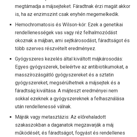
megtámadja a májsejteket. Fáradtnak érzi magát akkor
is, ha az enzimszint csak enyhén megemelkedik.
Hemochromatosis és Wilson-kór: Ezek a genetikai
rendellenességek vas vagy réz felhalmozódást
okoznak a májban, ami sejtkárosodást, fáradtságot és
több szerves részvételt eredményez.
Gyógyszeres kezelés által kiváltott májkárosodás:
Egyes gyógyszerek, beleértve az antibiotikumokat, a
masszírozásgátló gyógyszereket és a sztatin
gyógyszereket, megsérülhetnek a májsejtek és a
fáradtság kiváltása. A májteszt eredményei nem
sokkal ezeknek a gyógyszereknek a felhasználása
után rendellenessé válnak.
Májrák vagy metasztázis: Az előrehaladott
szakaszokban a daganatok megzavarják a máj
működését, és fáradtságot, fogyást és rendellenes