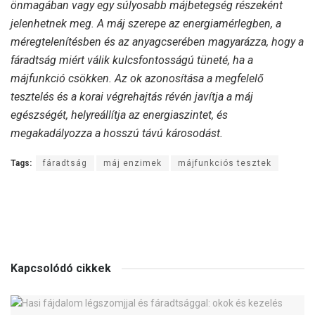
önmagában vagy egy súlyosabb májbetegség részeként
jelenhetnek meg. A máj szerepe az energiamérlegben, a
méregtelenítésben és az anyagcserében magyarázza, hogy a
fáradtság miért válik kulcsfontosságú tüneté, ha a
májfunkció csökken. Az ok azonosítása a megfelelő
tesztelés és a korai végrehajtás révén javítja a máj
egészségét, helyreállítja az energiaszintet, és
megakadályozza a hosszú távú károsodást.
Tags:
fáradtság
máj enzimek
májfunkciós tesztek
Kapcsolódó cikkek