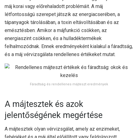
máj korai vagy előrehaladott problémáit. A máj
létfontosságú szerepet játszik az energiacserében, a
tápanyagok tárolásában, a toxin eltávolításában és az
emésztésben. Amikor a májfunkció csökken, az
energiaszint csökken, és a hulladéktermékek
felhalmozódnak. Ennek eredményeként kialakul a fáradtság,
és a máj vérvizsgálata rendellenes értékeket mutat.
Fáradtság és rendellenes májteszt eredmények
A májtesztek és azok
jelentőségének megértése
A májtesztek olyan vérvizsgálat, amely az enzimeket,
fehérjéket és a máj által előállított vagy feldolgozott