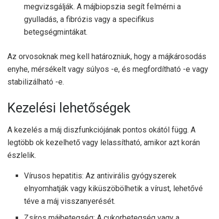
megvizsgálják. A májbiopszia segít felmérni a
gyulladás, a fibrózis vagy a specifikus
betegségmintákat.
Az orvosoknak meg kell határozniuk, hogy a májkárosodás
enyhe, mérsékelt vagy súlyos -e, és megfordítható -e vagy
stabilizálható -e.
Kezelési lehetőségek
A kezelés a máj diszfunkciójának pontos okától függ. A
legtöbb ok kezelhető vagy lelassítható, amikor azt korán
észlelik.
Vírusos hepatitis: Az antivirális gyógyszerek
elnyomhatják vagy kiküszöbölhetik a vírust, lehetővé
téve a máj visszanyerését.
Zsíros májbetegség: A cukorbetegség vagy a