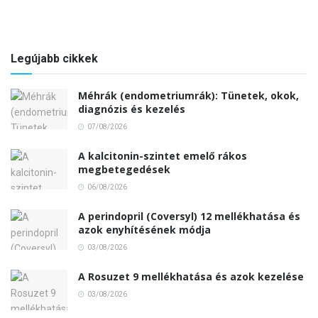
Legújabb cikkek
Méhrák (endometriumrák): Tünetek, okok,
diagnózis és kezelés
07/08/2026
A kalcitonin-szintet emelő rákos
megbetegedések
06/08/2026
A perindopril (Coversyl) 12 mellékhatása és
azok enyhítésének módja
03/08/2026
A Rosuzet 9 mellékhatása és azok kezelése
03/08/2026