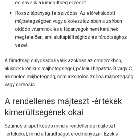
és növelik a kimerültség érzését.
Rossz tápanyag-felszívódás: Az előrehaladott
májbetegségben vagy a kolesztazisban a zsírban
oldódó vitaminok és a tápanyagok nem kerülnek
megfelelően, ami alultápláltsághoz és fáradtsághoz
vezet.
A fáradtság súlyosabbá válik azokban az emberekben,
akiknek krónikus májbetegségei, például hepatitis B vagy C,
alkoholos májbetegség, nem alkoholos zsíros májbetegség
vagy cirrhosis.
A rendellenes májteszt -értékek
kimerültségének okai
Számos állapot képes mind a rendellenes májteszt
-értékeket, mind a fáradtságot eredményezni. Ezek a