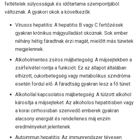
feltételek súlyosságuk és időtartama szempontjából
változnak. A gyakori okok a következők:
Vírusos hepatitis: A hepatitis B vagy C fertőzések
gyakran krónikus májgyulladást okoznak. Sok ember
néhány hétig fáradtnak érzi magát, mielőtt más tünetek
megjelennek.
Alkoholmentes zsíros májbetegség: A májsejtekben a
zsírfelvétel rontja a funkciót. Ez az állapot általában
elhízott, cukorbetegség vagy metabolikus szindróma
esetén fordul elő. A fáradtság gyakran lesz a fő tünet.
Alkohollal kapcsolatos májbetegség: A túlzott alkohol
károsítja a májsejteket. Az alkoholos hepatitisben vagy
a korai cirrhosisban szenvedő emberek gyakran
alacsony energiát és rendellenes máj enzim
eredményeket jelentenek.
Autoimmun hepatitis: Az immunrendszer tévesen