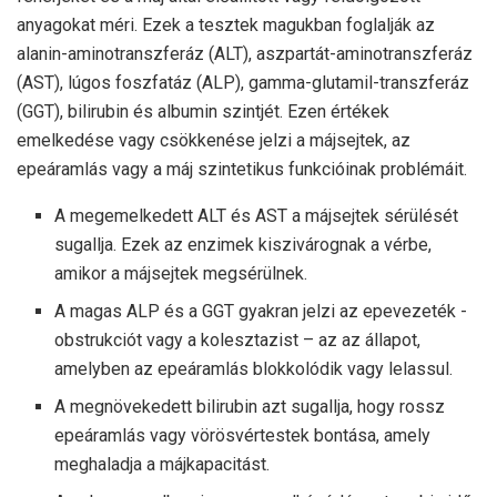
anyagokat méri. Ezek a tesztek magukban foglalják az
alanin-aminotranszferáz (ALT), aszpartát-aminotranszferáz
(AST), lúgos foszfatáz (ALP), gamma-glutamil-transzferáz
(GGT), bilirubin és albumin szintjét. Ezen értékek
emelkedése vagy csökkenése jelzi a májsejtek, az
epeáramlás vagy a máj szintetikus funkcióinak problémáit.
A megemelkedett ALT és AST a májsejtek sérülését
sugallja. Ezek az enzimek kiszivárognak a vérbe,
amikor a májsejtek megsérülnek.
A magas ALP és a GGT gyakran jelzi az epevezeték -
obstrukciót vagy a kolesztazist – az az állapot,
amelyben az epeáramlás blokkolódik vagy lelassul.
A megnövekedett bilirubin azt sugallja, hogy rossz
epeáramlás vagy vörösvértestek bontása, amely
meghaladja a májkapacitást.