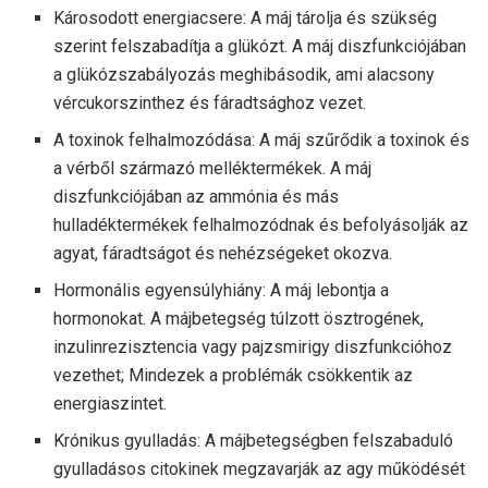
Károsodott energiacsere: A máj tárolja és szükség
szerint felszabadítja a glükózt. A máj diszfunkciójában
a glükózszabályozás meghibásodik, ami alacsony
vércukorszinthez és fáradtsághoz vezet.
A toxinok felhalmozódása: A máj szűrődik a toxinok és
a vérből származó melléktermékek. A máj
diszfunkciójában az ammónia és más
hulladéktermékek felhalmozódnak és befolyásolják az
agyat, fáradtságot és nehézségeket okozva.
Hormonális egyensúlyhiány: A máj lebontja a
hormonokat. A májbetegség túlzott ösztrogének,
inzulinrezisztencia vagy pajzsmirigy diszfunkcióhoz
vezethet; Mindezek a problémák csökkentik az
energiaszintet.
Krónikus gyulladás: A májbetegségben felszabaduló
gyulladásos citokinek megzavarják az agy működését