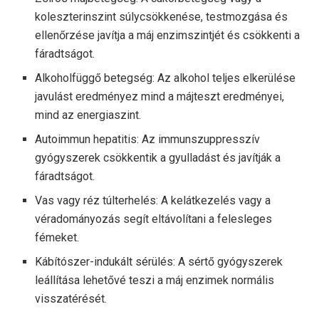
koleszterinszint súlycsökkenése, testmozgása és
ellenőrzése javítja a máj enzimszintjét és csökkenti a
fáradtságot.
Alkoholfüggő betegség: Az alkohol teljes elkerülése
javulást eredményez mind a májteszt eredményei,
mind az energiaszint.
Autoimmun hepatitis: Az immunszuppresszív
gyógyszerek csökkentik a gyulladást és javítják a
fáradtságot.
Vas vagy réz túlterhelés: A kelátkezelés vagy a
véradományozás segít eltávolítani a felesleges
fémeket.
Kábítószer-indukált sérülés: A sértő gyógyszerek
leállítása lehetővé teszi a máj enzimek normális
visszatérését.