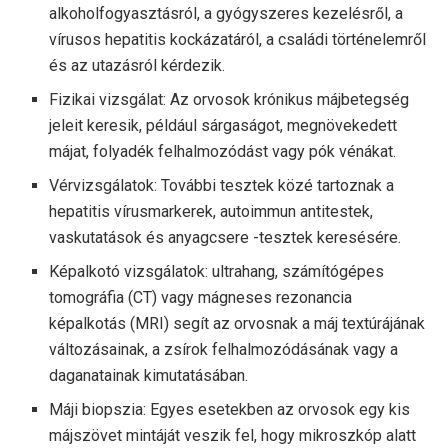
alkoholfogyasztásról, a gyógyszeres kezelésről, a
vírusos hepatitis kockázatáról, a családi történelemről
és az utazásról kérdezik.
Fizikai vizsgálat: Az orvosok krónikus májbetegség
jeleit keresik, például sárgaságot, megnövekedett
májat, folyadék felhalmozódást vagy pók vénákat.
Vérvizsgálatok: További tesztek közé tartoznak a
hepatitis vírusmarkerek, autoimmun antitestek,
vaskutatások és anyagcsere -tesztek keresésére.
Képalkotó vizsgálatok: ultrahang, számítógépes
tomográfia (CT) vagy mágneses rezonancia
képalkotás (MRI) segít az orvosnak a máj textúrájának
változásainak, a zsírok felhalmozódásának vagy a
daganatainak kimutatásában.
Máji biopszia: Egyes esetekben az orvosok egy kis
májszövet mintáját veszik fel, hogy mikroszkóp alatt