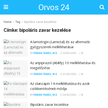
Orvos 24
Home
Tag
bipoláris zavar kezelése
Címke:
bipoláris zavar kezelése
A lamotrigin (Lamictal) és az alternatív
gyógyszerek mellékhatásai
BY
FÁBIÁN TAMÁS, M.D.
30/03/2026
0
Az aripiprazol (Abilify) 10 mellékhatása és
megelőzése
BY
FÁBIÁN TAMÁS, M.D.
01/03/2026
0
Az olanzapin 14 mellékhatása és azok
csökkentésének módja
BY
FÁBIÁN TAMÁS, M.D.
26/02/2026
0
Bipoláris zavar kezelése