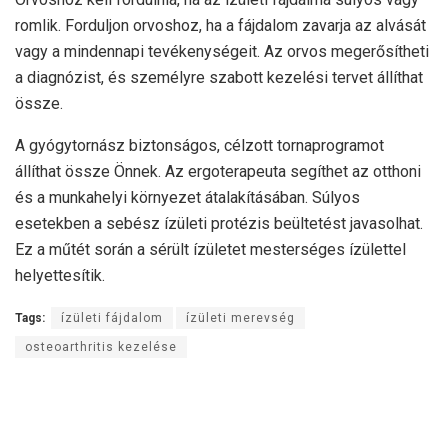
romlik. Forduljon orvoshoz, ha a fájdalom zavarja az alvását
vagy a mindennapi tevékenységeit. Az orvos megerősítheti
a diagnózist, és személyre szabott kezelési tervet állíthat
össze.
A gyógytornász biztonságos, célzott tornaprogramot
állíthat össze Önnek. Az ergoterapeuta segíthet az otthoni
és a munkahelyi környezet átalakításában. Súlyos
esetekben a sebész ízületi protézis beültetést javasolhat.
Ez a műtét során a sérült ízületet mesterséges ízülettel
helyettesítik.
Tags:
ízületi fájdalom
ízületi merevség
osteoarthritis kezelése