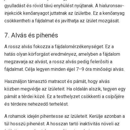
gyulladást és rövid távú enyhülést nyújtanak. A hialuronsav-
injekciók kenőanyagot juttatnak az ízületbe. Ez a kenőanyag
csökkentheti a fájdalmat és javíthatja az ízület mozgását.
7. Alvás és pihenés
A rossz alvás fokozza a fájdalomérzékenységet. Ez a
hatás olyan körforgást eredményez, amelyben a fájdalom
megzavarja az alvást, a rossz alvás pedig felerősíti a
fájdalmat. Célja legyen minden éjjel 7–9 óra minőségi alvás.
Használjon támasztó matracot és párnát, hogy alvás
közben megvédje az ízületeit. Ha oldalán alszik, tegyen egy
párnát a térdei közé. Ez a testhelyzet csökkenti a csípőjére
és térdeire nehezedő terhelést.
A rohamok idején pihentesse az ízületeit. Kerülje azonban a
túl hosszú pihenést. A hosszan tartó inaktivitás növeli az