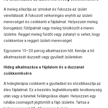
A meleg ellazítja az izmokat és fokozza az ízület
vérellátását. A fokozott vérkeringés enyhíti az ízületi
merevséget és csökkenti a fájdalmat. Helyezzen meleg
borogatást, fűtőpárnát vagy meleg törülközőt a merev
ízületre. Reggel meleg fürdőt vagy zuhanyt is vehet, hogy
csökkentse a reggeli ízületi merevséget.
Egyszerre 15–20 percig alkalmazzon hőt. Kerülje a hő
alkalmazását duzzadt vagy gyulladt ízületeken.
Hideg alkalmazása a fájdalom és a duzzanat
csökkentésére
A hidegterápia csökkenti a gyulladást és elzsibbasztja az
éles fájdalmat. Ez a kezelés leghatékonyabb tevékenység
után vagy a tünetek fellángolása idején. Helyezzen egy
ruhába csomagolt jégtömlőt a fájó ízületre. Tartsa a