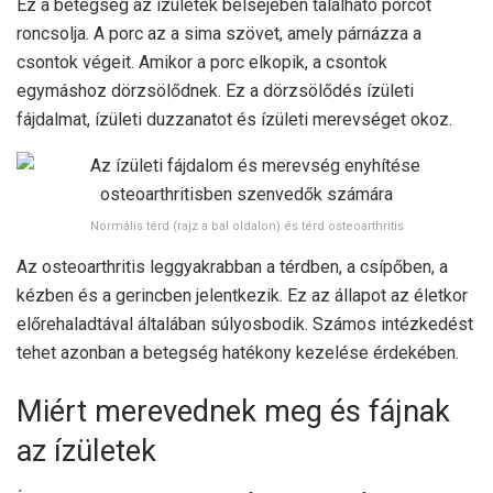
Ez a betegség az ízületek belsejében található porcot
roncsolja. A porc az a sima szövet, amely párnázza a
csontok végeit. Amikor a porc elkopik, a csontok
egymáshoz dörzsölődnek. Ez a dörzsölődés ízületi
fájdalmat, ízületi duzzanatot és ízületi merevséget okoz.
Normális térd (rajz a bal oldalon) és térd osteoarthritis
Az osteoarthritis leggyakrabban a térdben, a csípőben, a
kézben és a gerincben jelentkezik. Ez az állapot az életkor
előrehaladtával általában súlyosbodik. Számos intézkedést
tehet azonban a betegség hatékony kezelése érdekében.
Miért merevednek meg és fájnak
az ízületek