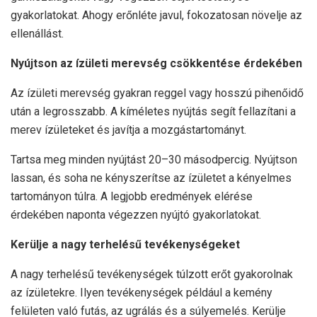
gyakorlatokat. Ahogy erőnléte javul, fokozatosan növelje az
ellenállást.
Nyújtson az ízületi merevség csökkentése érdekében
Az ízületi merevség gyakran reggel vagy hosszú pihenőidő
után a legrosszabb. A kíméletes nyújtás segít fellazítani a
merev ízületeket és javítja a mozgástartományt.
Tartsa meg minden nyújtást 20–30 másodpercig. Nyújtson
lassan, és soha ne kényszerítse az ízületet a kényelmes
tartományon túlra. A legjobb eredmények elérése
érdekében naponta végezzen nyújtó gyakorlatokat.
Kerülje a nagy terhelésű tevékenységeket
A nagy terhelésű tevékenységek túlzott erőt gyakorolnak
az ízületekre. Ilyen tevékenységek például a kemény
felületen való futás, az ugrálás és a súlyemelés. Kerülje