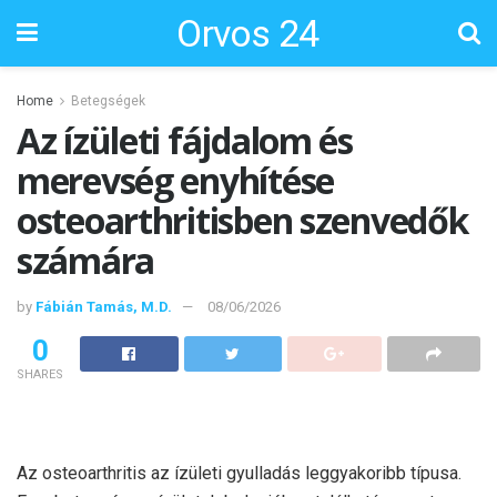
Orvos 24
Home
Betegségek
Az ízületi fájdalom és
merevség enyhítése
osteoarthritisben szenvedők
számára
by
Fábián Tamás, M.D.
08/06/2026
0
SHARES
Az osteoarthritis az ízületi gyulladás leggyakoribb típusa.