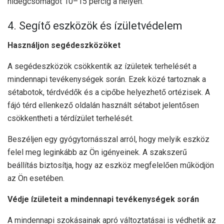
hidegcsomagot 10–15 percig a helyén.
4. Segítő eszközök és ízületvédelem
Használjon segédeszközöket
A segédeszközök csökkentik az ízületek terhelését a
mindennapi tevékenységek során. Ezek közé tartoznak a
sétabotok, térdvédők és a cipőbe helyezhető ortézisek. A
fájó térd ellenkező oldalán használt sétabot jelentősen
csökkentheti a térdízület terhelését.
Beszéljen egy gyógytornásszal arról, hogy melyik eszköz
felel meg leginkább az Ön igényeinek. A szakszerű
beállítás biztosítja, hogy az eszköz megfelelően működjön
az Ön esetében.
Védje ízületeit a mindennapi tevékenységek során
A mindennapi szokásainak apró változtatásai is védhetik az