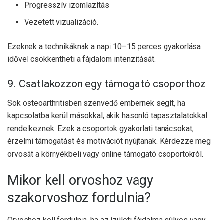
Progresszív izomlazítás
Vezetett vizualizáció.
Ezeknek a technikáknak a napi 10–15 perces gyakorlása
idővel csökkentheti a fájdalom intenzitását.
9. Csatlakozzon egy támogató csoporthoz
Sok osteoarthritisben szenvedő embernek segít, ha
kapcsolatba kerül másokkal, akik hasonló tapasztalatokkal
rendelkeznek. Ezek a csoportok gyakorlati tanácsokat,
érzelmi támogatást és motivációt nyújtanak. Kérdezze meg
orvosát a környékbeli vagy online támogató csoportokról.
Mikor kell orvoshoz vagy
szakorvoshoz fordulnia?
Orvoshoz kell fordulnia, ha az ízületi fájdalma súlyos vagy