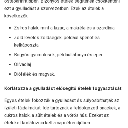
osteoarthritisben. Bizonyos ételek segítenek csökkenteni
ezt a gyulladást a szervezetben. Ezek az ételek a
következők:
Zsíros halak, mint a lazac, a makréla és a szardínia
Zöld leveles zöldségek, például spenót és
kelkáposzta
Bogyós gyümölcsök, például áfonya és eper
Olívaolaj
Diófélék és magvak.
Korlátozza a gyulladást elősegítő ételek fogyasztását
Egyes ételek fokozzák a gyulladást és súlyosbíthatják az
ízületi fájdalmakat. Ide tartoznak a feldolgozott snackek, a
cukros italok, a sült ételek és a vörös hús. Ezeket az
ételeket korlátoznia kell a napi étrendjében.