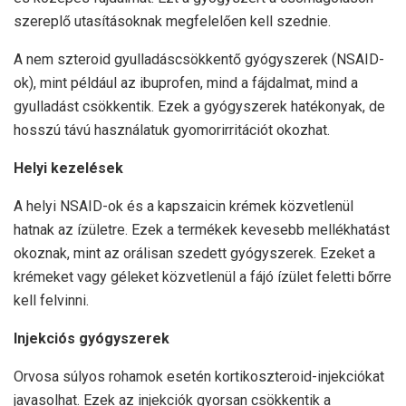
szereplő utasításoknak megfelelően kell szednie.
A nem szteroid gyulladáscsökkentő gyógyszerek (NSAID-
ok), mint például az ibuprofen, mind a fájdalmat, mind a
gyulladást csökkentik. Ezek a gyógyszerek hatékonyak, de
hosszú távú használatuk gyomorirritációt okozhat.
Helyi kezelések
A helyi NSAID-ok és a kapszaicin krémek közvetlenül
hatnak az ízületre. Ezek a termékek kevesebb mellékhatást
okoznak, mint az orálisan szedett gyógyszerek. Ezeket a
krémeket vagy géleket közvetlenül a fájó ízület feletti bőrre
kell felvinni.
Injekciós gyógyszerek
Orvosa súlyos rohamok esetén kortikoszteroid-injekciókat
javasolhat. Ezek az injekciók gyorsan csökkentik a