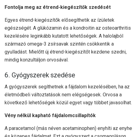
Fontolja meg az étrend-kiegészítők szedését
Egyes étrend-kiegészítők elősegíthetik az ízületek
egészségét. A glükózamin és a kondroitin az osteoarthritis
kezelésére leginkább kutatott lehetőségek. A halolajból
származó omega-3 zsírsavak szintén csökkentik a
gyulladást. Mielőtt új étrend-kiegészítőt kezdene szedni,
mindig konzultáljon orvosával.
6. Gyógyszerek szedése
A gyógyszerek segíthetnek a fájdalom kezelésében, ha az
életmódbeli változtatások nem elégségesek. Orvosa a
következő lehetőségek közül egyet vagy többet javasolhat.
Vény nélkül kapható fájdalomcsillapítók
A paracetamol (más néven acetaminophen) enyhíti az enyhe
és közepes fájdalmat. Ezt a gyógyszert a csomagoláson