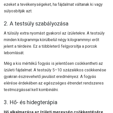
ezeket a tevékenységeket, ha fájdalmat váltanak ki vagy
súlyosbítják azt.
2. A testsúly szabályozása
A túlsúly extra nyomást gyakorol az ízületekre. A testsúly
minden kilogrammja körülbelül négy kilogrammnyi erőt
jelent a térdeire. Ez a többleterő felgyorsítja a porcok
lebomlását.
Még a kis mértékű fogyás is jelentősen csökkentheti az
ízületi fájdalmat. A testsúly 5–10 százalékos csökkenése
gyakran észrevehető javulást eredményez. A fogyás
elérése érdekében az egészséges étrendet rendszeres
testmozgással kell kombinálni.
3. Hő- és hidegterápia
Hő alkalmazása az ízületi merevség csökkentésére