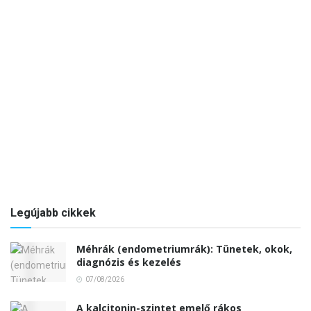
Legújabb cikkek
Méhrák (endometriumrák): Tünetek, okok,
diagnózis és kezelés
07/08/2026
A kalcitonin-szintet emelő rákos