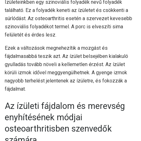
Ízületeinkben egy szinoviális folyadék nevű folyadék
található. Ez a folyadék keneti az ízületet és csökkenti a
súrlódást. Az osteoarthritis esetén a szervezet kevesebb
szinoviális folyadékot termel. A porc is elveszíti sima
felületét és érdes lesz.
Ezek a változások megnehezítik a mozgást és
fájdalmasabbá teszik azt. Az ízület belsejében kialakuló
gyulladás tovább növeli a kellemetlen érzést. Az ízület
körüli izmok idővel meggyengülhetnek. A gyenge izmok
nagyobb terhelést jelentenek az ízületre, és fokozzák a
fájdalmat.
Az ízületi fájdalom és merevség
enyhítésének módjai
osteoarthritisben szenvedők
számára