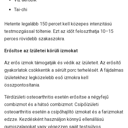
Tai-chi
Hetente legalább 150 percet kell közepes intenzitású
testmozgással töltenie. Ezt az időt feloszthatja 10–15
perces rövidebb szakaszokra.
Erősítse az ízületei körüli izmokat
Az erős izmok támogatják és védik az ízületeit. Az erősítő
gyakorlatok csökkentik a sérült porc terhelését. A fájdalmas
ízületekhez legközelebb eső izmokra kell
összpontosítania.
Térdízületi osteoarthritis esetén erősítse a négyfejű
combizmot és a hátsó combizmot. Csípőízületi
osteoarthritis esetén a csípőhajlító izmokat és a farizmokat
edzze. Kezdésként használjon könnyű ellenállású
gumiszalagokat vagy végezzen saját testsúlyos