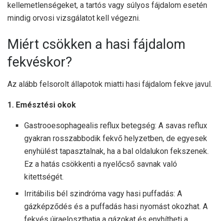
kellemetlenségeket, a tartós vagy súlyos fájdalom esetén
mindig orvosi vizsgálatot kell végezni.
Miért csökken a hasi fájdalom
fekvéskor?
Az alább felsorolt ​​állapotok miatti hasi fájdalom fekve javul.
1. Emésztési okok
Gastrooesophagealis reflux betegség: A savas reflux
gyakran rosszabbodik fekvő helyzetben, de egyesek
enyhülést tapasztalnak, ha a bal oldalukon fekszenek.
Ez a hatás csökkenti a nyelőcső savnak való
kitettségét.
Irritábilis bél szindróma vagy hasi puffadás: A
gázképződés és a puffadás hasi nyomást okozhat. A
fekvés újraeloszthatja a gázokat és enyhítheti a