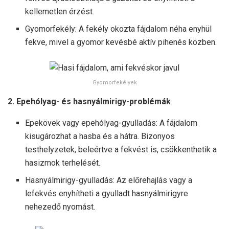
kellemetlen érzést.
Gyomorfekély: A fekély okozta fájdalom néha enyhül
fekve, mivel a gyomor kevésbé aktív pihenés közben.
Gyomorfekélyek
2. Epehólyag- és hasnyálmirigy-problémák
Epekövek vagy epehólyag-gyulladás: A fájdalom
kisugározhat a hasba és a hátra. Bizonyos
testhelyzetek, beleértve a fekvést is, csökkenthetik a
hasizmok terhelését.
Hasnyálmirigy-gyulladás: Az előrehajlás vagy a
lefekvés enyhítheti a gyulladt hasnyálmirigyre
nehezedő nyomást.