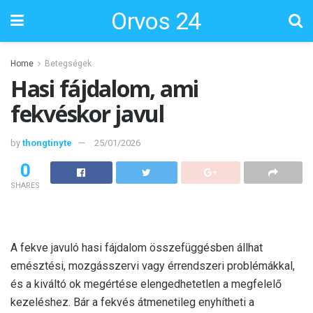
Orvos 24
Home
Betegségek
Hasi fájdalom, ami
fekvéskor javul
by
thongtinyte
25/01/2026
0
SHARES
A fekve javuló hasi fájdalom összefüggésben állhat
emésztési, mozgásszervi vagy érrendszeri problémákkal,
és a kiváltó ok megértése elengedhetetlen a megfelelő
kezeléshez. Bár a fekvés átmenetileg enyhítheti a