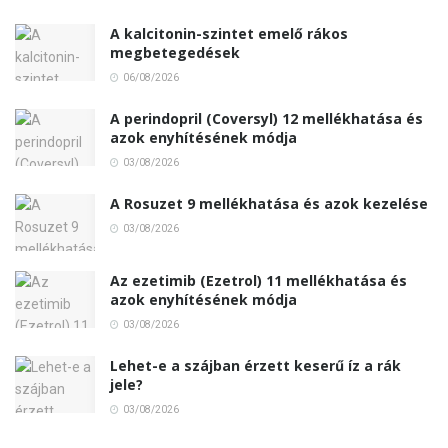
A kalcitonin-szintet emelő rákos
megbetegedések
06/08/2026
A perindopril (Coversyl) 12 mellékhatása és
azok enyhítésének módja
03/08/2026
A Rosuzet 9 mellékhatása és azok kezelése
03/08/2026
Az ezetimib (Ezetrol) 11 mellékhatása és
azok enyhítésének módja
03/08/2026
Lehet-e a szájban érzett keserű íz a rák
jele?
03/08/2026