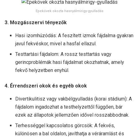
Epekövek okozta hasnyálmirigy-gyulladás
3. Mozgásszervi tényezők
Hasi izomhúzódás: A feszített izmok fájdalma gyakran
javul fekvéskor, mivel a hasfal ellazul.
Testtartási fájdalom: A rossz testtartás vagy
gerincproblémák hasi fájdalmat okozhatnak, amely
fekvő helyzetben enyhül.
4. Érrendszeri okok és egyéb okok
Divertikulitisz vagy vakbélgyulladás (korai stádium): A
fájdalom ingadozhat a testhelyzettől függően, bár
ezek az állapotok jellemzően idővel rosszabbodnak.
Terhességgel kapcsolatos görcsök: A fekvés,
különösen a bal oldalon, javíthatja a véráramlást és